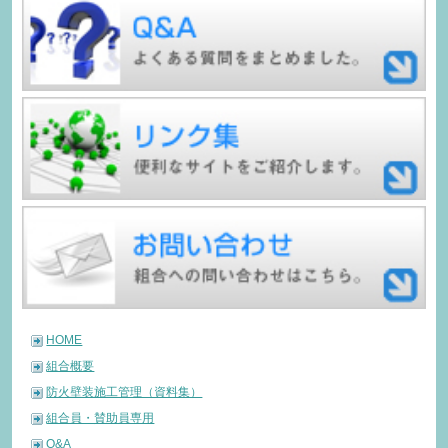
HOME
組合概要
防火壁装施工管理（資料集）
組合員・賛助員専用
Q&A