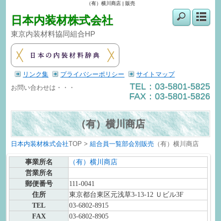
（有）横川商店 | 販売
日本内装材株式会社
東京内装材料協同組合HP
リンク集
プライバシーポリシー
サイトマップ
TEL：03-5801-5825
お問い合わせは・・・
FAX：03-5801-5826
（有）横川商店
日本内装材株式会社
TOP >
組合員一覧
部会別
販売
（有）横川商店
事業所名
（有）横川商店
営業所名
郵便番号
111-0041
住所
東京都台東区元浅草3-13-12 Ｕビル3F
TEL
03-6802-8915
FAX
03-6802-8905