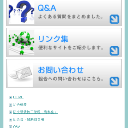
HOME
組合概要
防火壁装施工管理（資料集）
組合員・賛助員専用
Q&A