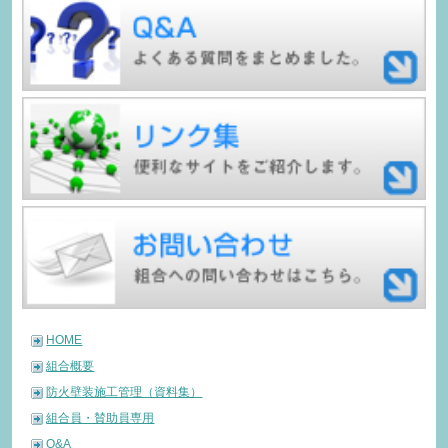
HOME
組合概要
防火壁装施工管理（資料集）
組合員・賛助員専用
Q&A