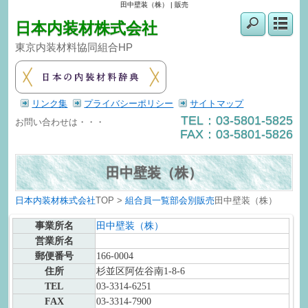
田中壁装（株） | 販売
日本内装材株式会社
東京内装材料協同組合HP
リンク集
プライバシーポリシー
サイトマップ
TEL：03-5801-5825
お問い合わせは・・・
FAX：03-5801-5826
田中壁装（株）
日本内装材株式会社
TOP >
組合員一覧
部会別
販売
田中壁装（株）
事業所名
田中壁装（株）
営業所名
郵便番号
166-0004
住所
杉並区阿佐谷南1-8-6
TEL
03-3314-6251
FAX
03-3314-7900